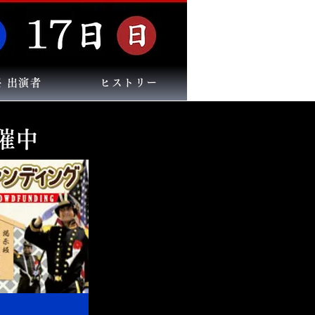
祭 出演者
ヒストリー
催中