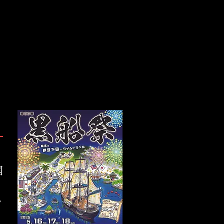
国
。
い