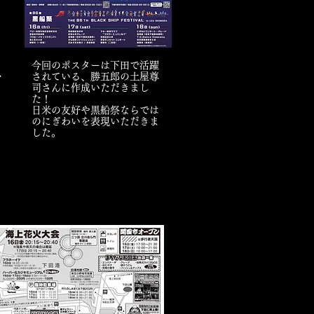
今回のポスターは下田で活躍
ト
されている、勝五郎の土屋尊
司さんに作成いただきまし
た！
日米の友好や黒船祭ならでは
のにぎわいを表現いただきま
した。