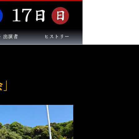
祭 出演者
ヒストリー
会」