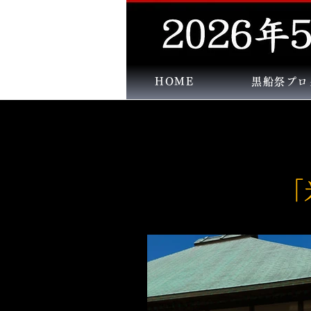
HOME
黒船祭プロ
「