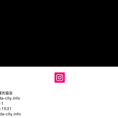
観光協会
a-city.info
-1
-1531
a-city.info